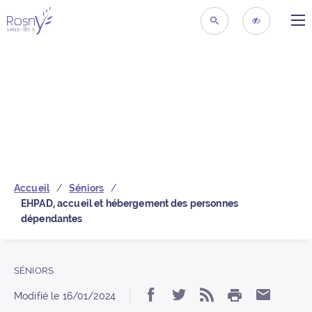
ME
Retour à la page d’acc
RECHERCHER
ACCESSIBIL
Accueil
Séniors
EHPAD, accueil et hébergement des personnes
dépendantes
SÉNIORS
IMPRIMER
Partager « EHPAD, ac
Partager « EHPAD,
S’abonner au f
Partage
Modifié le
16/01/2024