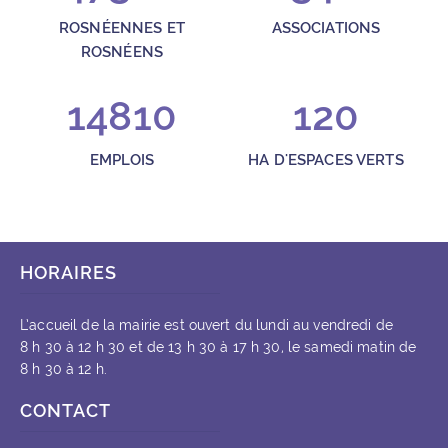
ROSNÉENNES ET
ASSOCIATIONS
ROSNÉENS
14810
120
EMPLOIS
HA D'ESPACES VERTS
HORAIRES
L’accueil de la mairie est ouvert du lundi au vendredi de
8 h 30 à 12 h 30 et de 13 h 30 à 17 h 30, le samedi matin de
8 h 30 à 12 h.
CONTACT