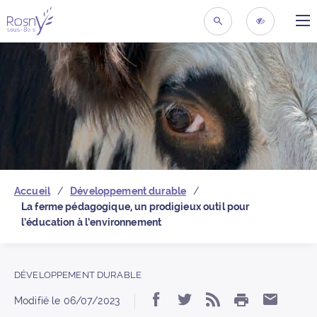
ME
Retour à la page d’acc
RECHERCHER
ACCESSIBIL
Accueil
Développement durable
La ferme pédagogique, un prodigieux outil pour
l’éducation à l’environnement
DÉVELOPPEMENT DURABLE
IMPRIMER
Partager « La ferme p
Partager « La fer
S’abonner au 
Partage
Modifié le
06/07/2023