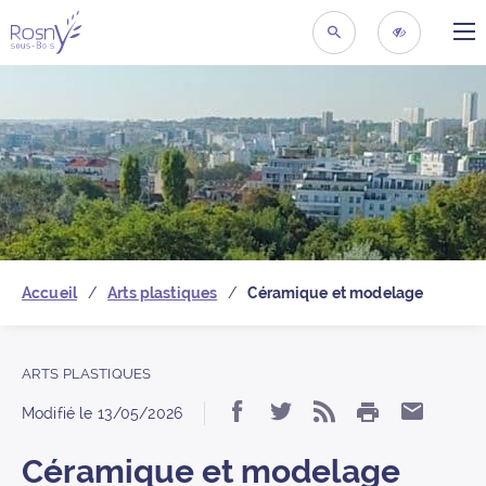
ME
Retour à la page d’acc
RECHERCHER
ACCESSIBIL
Accueil
Arts plastiques
Céramique et modelage
ARTS PLASTIQUES
IMPRIMER
Partager « Céramique
Partager « Céram
S’abonner au 
Partage
Modifié le
13/05/2026
Céramique et modelage