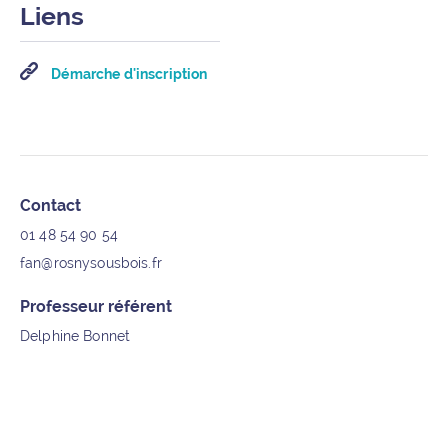
Liens
Démarche d'inscription
Informations supplémentaires
Contact
01 48 54 90 54
fan@rosnysousbois.fr
Professeur référent
Delphine Bonnet