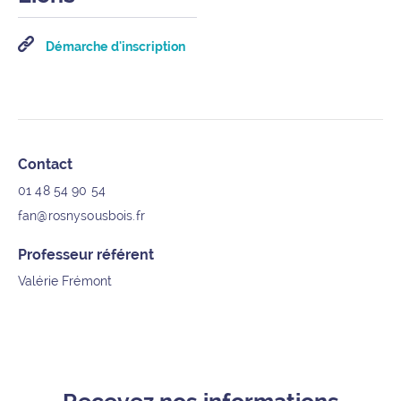
Démarche d'inscription
Informations supplémentaires
Contact
01 48 54 90 54
fan@rosnysousbois.fr
Professeur référent
Valérie Frémont
Recevez nos informations