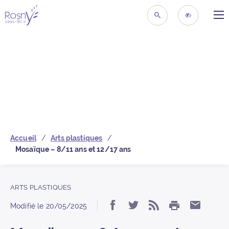
ME
Retour à la page d’acc
RECHERCHER
ACCESSIBIL
Accueil
Arts plastiques
Mosaïque – 8/11 ans et 12/17 ans
ARTS PLASTIQUES
IMPRIMER
Partager « Mosaïque –
Partager « Mosaïq
S’abonner au 
Partage
Modifié le
20/05/2025