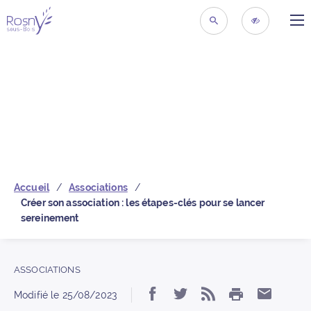
ME
Retour à la page d’acc
RECHERCHER
ACCESSIBIL
Accueil
Associations
Créer son association : les étapes-clés pour se lancer
sereinement
ASSOCIATIONS
IMPRIMER
Partager « Créer son a
Partager « Créer 
S’abonner au 
Partage
Modifié le
25/08/2023