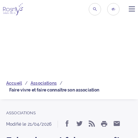
ME
Retour à la page d’acc
RECHERCHER
ACCESSIBIL
Accueil
Associations
Faire vivre et faire connaître son association
ASSOCIATIONS
IMPRIMER
Partager « Faire vivre
Partager « Faire v
S’abonner au f
Partage
Modifié le
21/04/2026