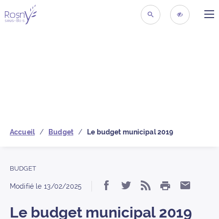
ME
Retour à la page d’acc
RECHERCHER
ACCESSIBIL
Accueil
Budget
Le budget municipal 2019
BUDGET
IMPRIMER
Partager « Le budget 
Partager « Le bud
S’abonner au f
Partage
Modifié le
13/02/2025
Le budget municipal 2019