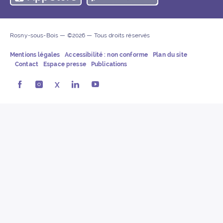
Rosny-sous-Bois — ©2026 — Tous droits réservés
Mentions légales
Accessibilité : non conforme
Plan du site
Contact
Espace presse
Publications
Rosny-sous-Bois sur Facebook (ouvre une nouvelle fe
Rosny-sous-Bois sur Instagram (ouvre une nouvel
X
Rosny-sous-Bois sur LinkedIn (ouvre u
Rosny-sous-Bois sur Youtube (ouv