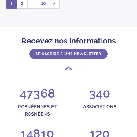
Pagination des publications
1
2
…
10
Page
Page
Page
Suivant
Recevez nos informations
M'INSCRIRE À UNE NEWSLETTER
47368
340
ROSNÉENNES ET
ASSOCIATIONS
ROSNÉENS
14810
120