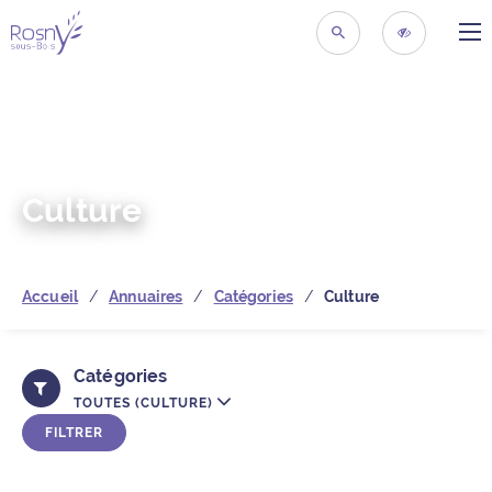
ME
Retour à la page d’acc
RECHERCHER
ACCESSIBIL
Culture
Accueil
Annuaires
Catégories
Culture
Catégories
TOUTES (CULTURE)
FILTRER