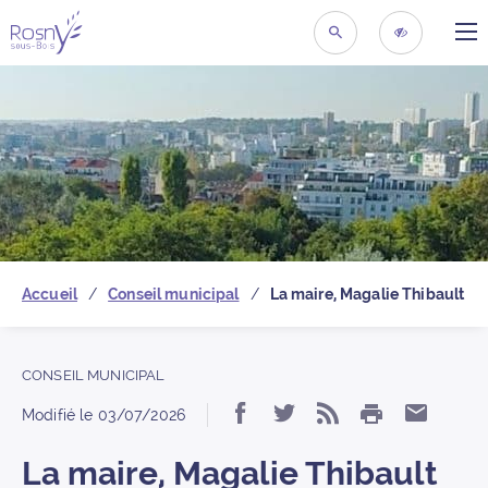
ME
Retour à la page d’acc
RECHERCHER
ACCESSIBIL
Accueil
Conseil municipal
La maire, Magalie Thibault
CONSEIL MUNICIPAL
IMPRIMER
Partager « La maire, 
Partager « La mai
S’abonner au 
Partage
Modifié le
03/07/2026
La maire, Magalie Thibault