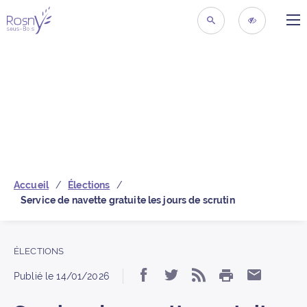
ME
Retour à la page d’acc
RECHERCHER
ACCESSIBIL
Accueil
Élections
Service de navette gratuite les jours de scrutin
ÉLECTIONS
IMPRIMER
Partager « Service de n
Partager « Service 
S’abonner au f
Partager
Publié le
14/01/2026