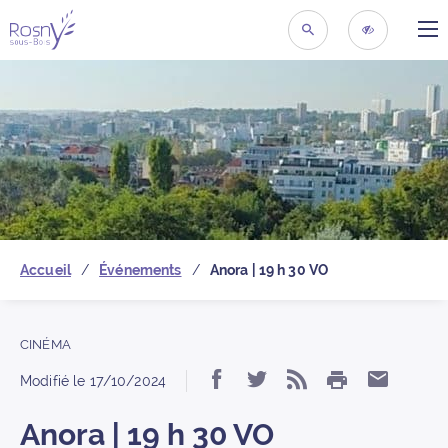
ME
Retour à la page d’acc
RECHERCHER
ACCESSIBIL
Accueil
Événements
Anora | 19 h 30 VO
CINÉMA
IMPRIMER
Partager « Anora | 19 
Partager « Anora |
S’abonner au 
Partage
Modifié le
17/10/2024
Anora | 19 h 30 VO