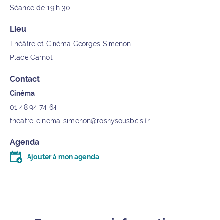
Séance de 19 h 30
Lieu
Théâtre et Cinéma Georges Simenon
Place Carnot
Contact
Cinéma
01 48 94 74 64
theatre-cinema-simenon@rosnysousbois.fr
Agenda
Ajouter à mon agenda
Télécharger le fichier .ics (moins d’un kilo-octet)