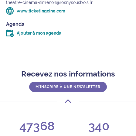
theatre-cinema-simenon@rosnysousbois.fr
www.ticketingcine.com
(ouvre un nouvel onglet)
Agenda
Ajouter à mon agenda
Télécharger le fichier .ics (moins d’un kilo-octet)
Recevez nos informations
M'INSCRIRE À UNE NEWSLETTER
47368
340