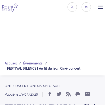
ME
Retour à la page d’acc
RECHERCHER
ACCESSIBIL
Accueil
Événements
FESTIVAL SILENCE I Au fil du jeu | Ciné-concert
CINÉ-CONCERT
,
CINÉMA
,
SPECTACLE
IMPRIMER
Partager « FESTIVAL SIL
Partager « FESTIVAL
S’abonner au 
Partager
Publié le
19/03/2026