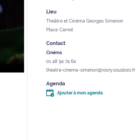
Lieu
Théâtre et Cinéma Georges Simenon
Place Carnot
Contact
Cinéma
01 48 94 74 64
theatre-cinema-simenon@rosnysousbois.fr
Agenda
Ajouter à mon agenda
Télécharger le fichier .ics (moins d’un kilo-oc