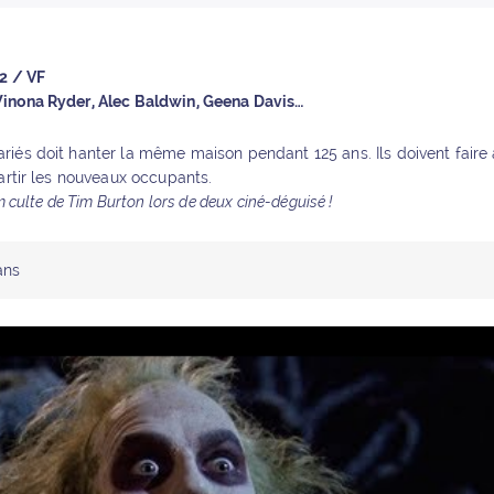
2 / VF
inona Ryder, Alec Baldwin, Geena Davis…
iés doit hanter la même maison pendant 125 ans. Ils doivent faire
partir les nouveaux occupants.
lm culte de Tim Burton lors de deux ciné-déguisé !
ans