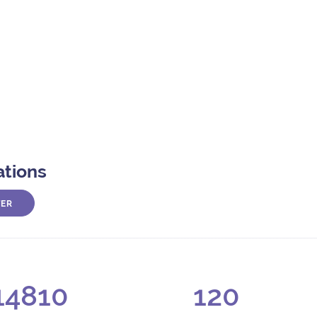
ations
TER
14810
120