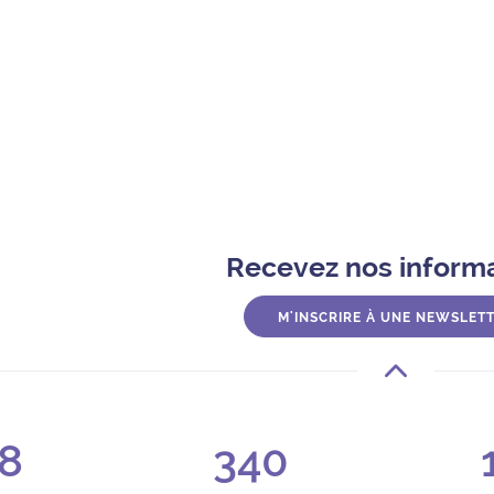
a Georges Simenon
Recevez nos inform
-sous-Bois
M'INSCRIRE À UNE NEWSLET
sbois.fr
8
340
i de 9h30 à 12h30 et de 14h à 18h et le samedi de 14h à 18h.