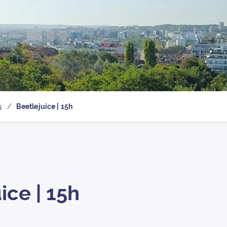
 la page d’
s
Beetlejuice | 15h
ice | 15h