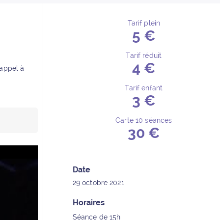
Tarif plein
5 €
Détails de l’événement
Tarif réduit
4 €
 appel à
Tarif enfant
3 €
Carte 10 séances
30 €
Date
29 octobre 2021
Horaires
Séance de 15h