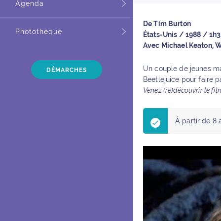
Agenda
De Tim Burton
Photothèque
États-Unis / 1988 / 1h3
Avec Michael Keaton, W
Un couple de jeunes mar
DÉMARCHES
Beetlejuice pour faire 
Venez (re)découvrir le fi
À partir de 8 