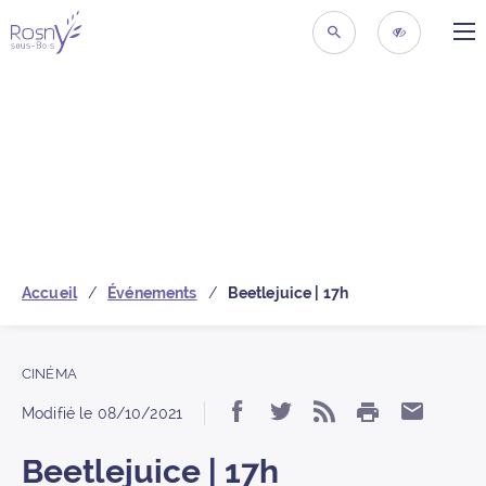
ME
Retour à la page d’acc
RECHERCHER
ACCESSIBIL
Accueil
Événements
Beetlejuice | 17h
CINÉMA
IMPRIMER
Partager « Beetlejuice
Partager « Beetlej
S’abonner au 
Partage
Modifié le
08/10/2021
Beetlejuice | 17h