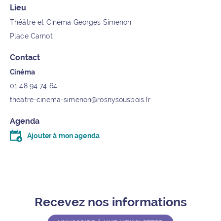
Lieu
Théâtre et Cinéma Georges Simenon
Place Carnot
Contact
Cinéma
01 48 94 74 64
theatre-cinema-simenon@rosnysousbois.fr
Agenda
Ajouter à mon agenda
Télécharger le fichier .ics (moins d’un kilo-octet)
Recevez nos informations