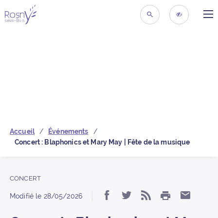
ME
Retour à la page d’acc
RECHERCHER
ACCESSIBIL
Accueil
Événements
Concert : Blaphonics et Mary May | Fête de la musique
CONCERT
IMPRIMER
Partager « Concert : 
Partager « Concer
S’abonner au 
Partage
Modifié le
28/05/2026