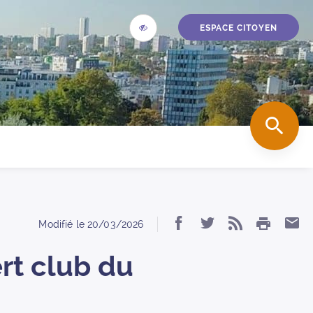
ESPACE CITOYEN
ACCESSIBILITÉ
accueil
REC
IMPRIM
Partager « FESTIV
Partager « FE
S’abonner
Par
Modifié le
20/03/2026
rt club du