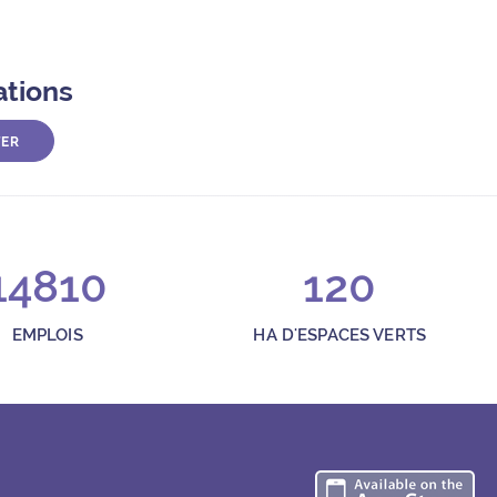
ations
TER
14810
120
EMPLOIS
HA D'ESPACES VERTS
Té