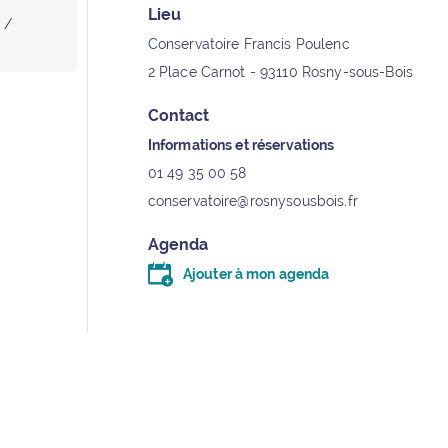
Lieu
 /
Conservatoire Francis Poulenc
Contact
Informations et réservations
01 49 35 00 58
conservatoire@rosnysousbois.fr
Agenda
Ajouter à mon agenda
Télécharger le fichier .ics (moins d’un kilo-oc