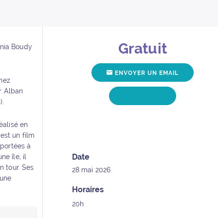
Gratuit
onia Boudy
Détails de l’événement
ENVOYER UN EMAIL
POUR L'ÉVÉ
enez
r Alban
POUR L'ÉVÉNEMEN
).
APPELER
éalisé en
est un film
 portées à
Date
e île, il
n tour. Ses
28 mai 2026
 une
Horaires
20h