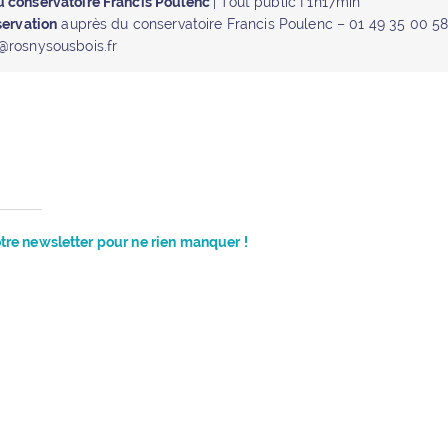
 conservatoire Francis Poulenc
| Tout public I 1h17min
servation
auprès du conservatoire Francis Poulenc – 01 49 35 00 58
@rosnysousbois.fr
re newsletter pour ne rien manquer !
t