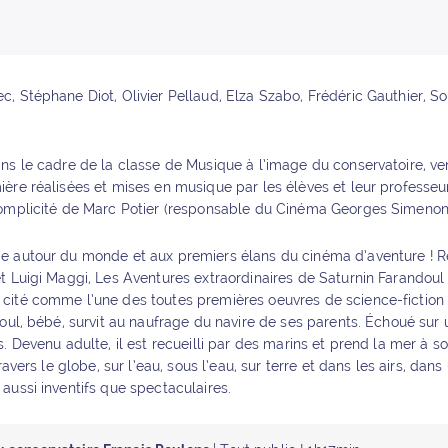
, Stéphane Diot, Olivier Pellaud, Elza Szabo, Frédéric Gauthier, S
ns le cadre de la classe de Musique à l’image du conservatoire, v
ère réalisées et mises en musique par les élèves et leur professeu
complicité de Marc Potier (responsable du Cinéma Georges Simenon
e autour du monde et aux premiers élans du cinéma d’aventure ! R
t Luigi Maggi, Les Aventures extraordinaires de Saturnin Farandoul 
cité comme l’une des toutes premières oeuvres de science-fiction
oul, bébé, survit au naufrage du navire de ses parents. Échoué sur un
. Devenu adulte, il est recueilli par des marins et prend la mer à so
ravers le globe, sur l’eau, sous l’eau, sur terre et dans les airs, dans
aussi inventifs que spectaculaires.