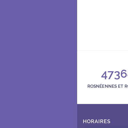
Théâtre et ciném
Place Carnot 93110 Rosny
Place Carnot
01 48 94 74 64
espace.simenon@rosnysou
4736
Ouvert du mardi au vendred
ROSNÉENNES ET 
HORAIRES