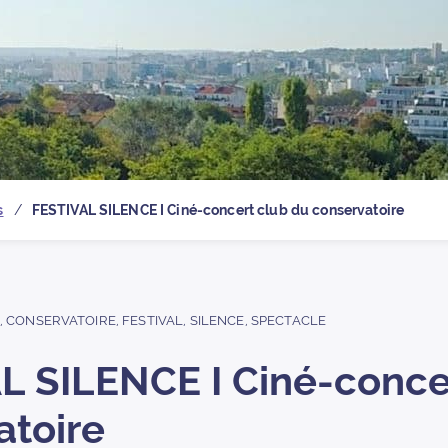
 la page d’
s
FESTIVAL SILENCE I Ciné-concert club du conservatoire
,
CONSERVATOIRE
,
FESTIVAL
,
SILENCE
,
SPECTACLE
L SILENCE I Ciné-conce
atoire