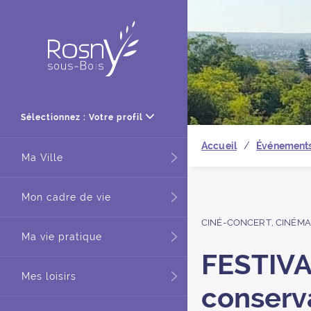
Retour à
Sélectionnez : Votre profil
Accueil
Événement
Ma Ville
Mon cadre de vie
CINÉ-CONCERT
,
CINÉMA
Ma vie pratique
FESTIVA
Mes loisirs
conserv