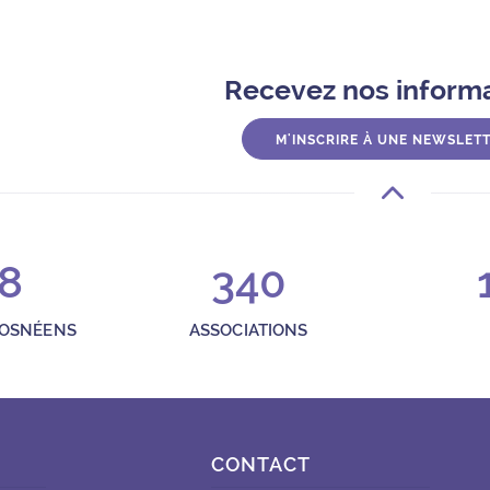
a Georges Simenon
Recevez nos inform
-sous-Bois
M'INSCRIRE À UNE NEWSLET
sbois.fr
8
340
i de 9h30 à 12h30 et de 14h à 18h et le samedi de 14h à 18h.
ROSNÉENS
ASSOCIATIONS
CONTACT