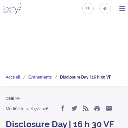
ME
Retour à la page d’acc
RECHERCHER
ACCESSIBIL
Accueil
Événements
Disclosure Day | 16 h 30 VF
CINÉMA
IMPRIMER
Partager « Disclosure 
Partager « Disclos
S’abonner au 
Partage
Modifié le
02/07/2026
Disclosure Day | 16 h 30 VF