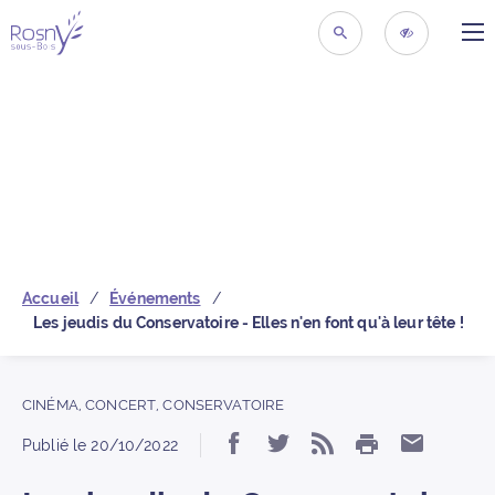
ME
Retour à la page d’acc
RECHERCHER
ACCESSIBIL
Accueil
Événements
Les jeudis du Conservatoire - Elles n'en font qu'à leur tête !
CINÉMA
,
CONCERT
,
CONSERVATOIRE
IMPRIMER
Partager « Les jeudis d
Partager « Les jeud
S’abonner au 
Partager
Publié le
20/10/2022