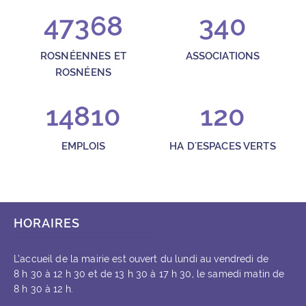
47368
340
ROSNÉENNES ET
ASSOCIATIONS
ROSNÉENS
14810
120
EMPLOIS
HA D'ESPACES VERTS
HORAIRES
L’accueil de la mairie est ouvert du lundi au vendredi de
8 h 30 à 12 h 30 et de 13 h 30 à 17 h 30, le samedi matin de
8 h 30 à 12 h.