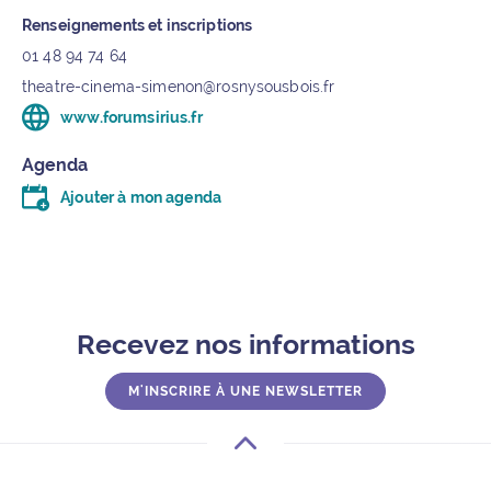
Renseignements et inscriptions
01 48 94 74 64
theatre-cinema-simenon@rosnysousbois.fr
www.forumsirius.fr
(ouvre un nouvel onglet)
Agenda
Ajouter à mon agenda
Télécharger le fichier .ics (moins d’un kilo-octet)
Recevez nos informations
M'INSCRIRE À UNE NEWSLETTER