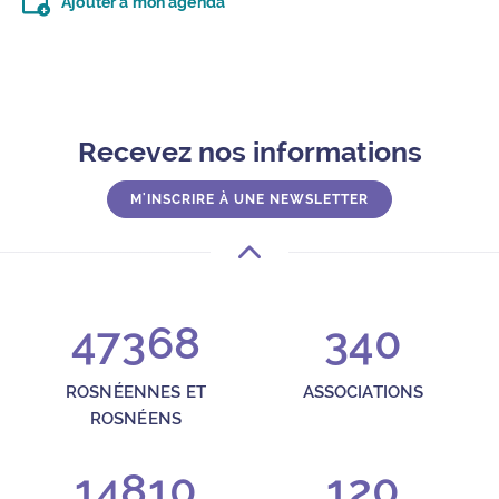
Ajouter à mon agenda
Télécharger le fichier .ics (moins d’un kilo-octet)
Recevez nos informations
M'INSCRIRE À UNE NEWSLETTER
47368
340
ROSNÉENNES ET
ASSOCIATIONS
ROSNÉENS
14810
120