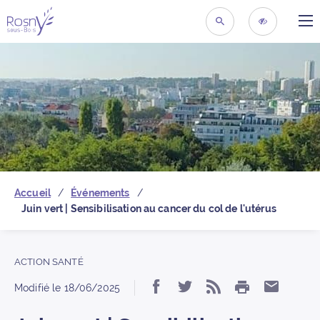
ME
Retour à la page d’acc
RECHERCHER
ACCESSIBIL
Accueil
Événements
Juin vert | Sensibilisation au cancer du col de l'utérus
ACTION SANTÉ
IMPRIMER
Partager « Juin vert | 
Partager « Juin ve
S’abonner au 
Partage
Modifié le
18/06/2025