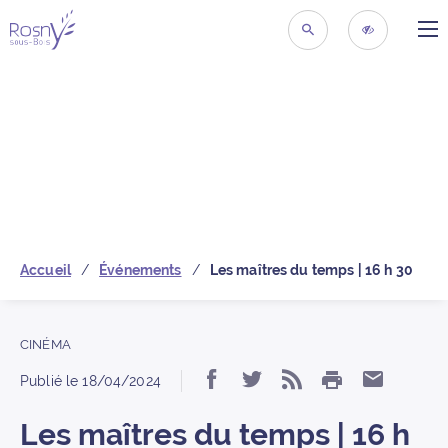
ME
Retour à la page d’acc
RECHERCHER
ACCESSIBIL
Accueil
Événements
Les maîtres du temps | 16 h 30
CINÉMA
IMPRIMER
Partager « Les maîtres
Partager « Les maî
S’abonner au 
Partager
Publié le
18/04/2024
Les maîtres du temps | 16 h