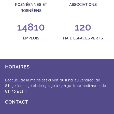
ROSNÉENNES ET
ASSOCIATIONS
ROSNÉENS
14810
120
EMPLOIS
HA D'ESPACES VERTS
HORAIRES
L’accueil de la mairie est ouvert du lundi au vendredi de
8 h 30 à 12 h 30 et de 13 h 30 à 17 h 30, le samedi matin de
8 h 30 à 12 h.
CONTACT