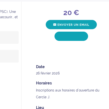
20 €
(PSC). Une
Détails de l’événement
secourir… et
ENVOYER UN EMAIL
POUR L'ÉVÉ
POUR L'ÉVÉNEME
APPELER
Date
26 février 2026
Horaires
Inscriptions aux horaires d'ouverture du
Cercle J.
Lieu