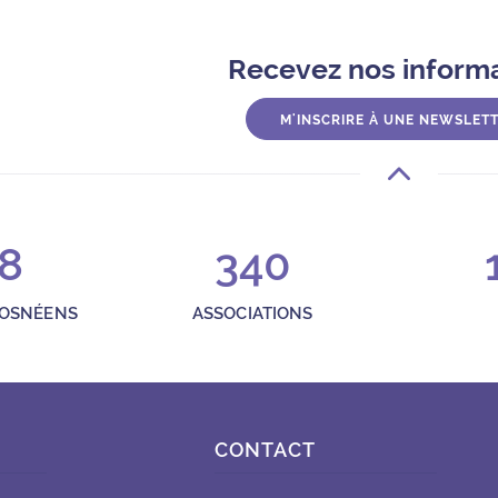
Recevez nos inform
110 Rosny-sous-Bois
M'INSCRIRE À UNE NEWSLET
8
340
vendredi de 14h à 18h et le mercredi de 14h à 19h.
ROSNÉENS
ASSOCIATIONS
CONTACT