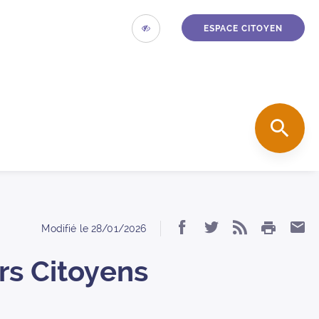
ESPACE CITOYEN
ACCESSIBILITÉ
accueil
REC
IMPRIM
Partager « Format
Partager « Fo
S’abonner
Par
Modifié le
28/01/2026
rs Citoyens