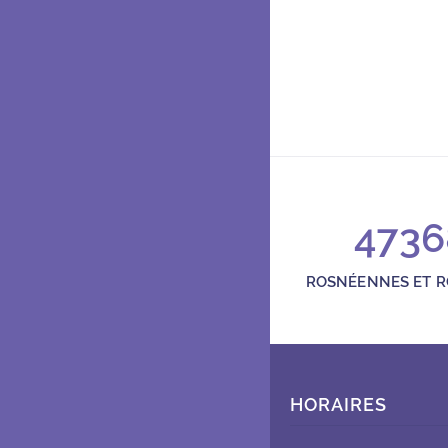
Cercle J
Rue Richard Gardebled 93
45, rue Richard-Gardebled
01 48 12 88 50
cerclej@rosnysousbois.fr
4736
Ouvert les mardi, jeudi et 
ROSNÉENNES ET 
HORAIRES