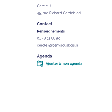
Cercle J
45, rue Richard Gardebled
Contact
Renseignements
01 48 12 88 50
cerclej@rosnysousbois.fr
Agenda
Ajouter à mon agenda
Télécharger le fichier .ics (moins d’un kilo-oc