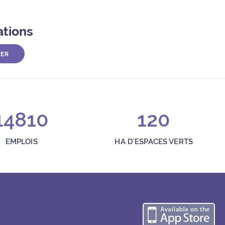
ations
TER
14810
120
EMPLOIS
HA D'ESPACES VERTS
Té