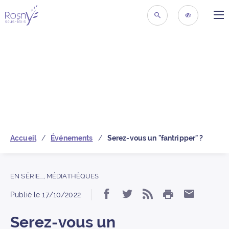
ME
Retour à la page d’acc
RECHERCHER
ACCESSIBIL
Accueil
Événements
Serez-vous un "fantripper" ?
EN SÉRIE...
,
MÉDIATHÈQUES
IMPRIMER
Partager « Serez-vous 
Partager « Serez-v
S’abonner au f
Partager
Publié le
17/10/2022
Serez-vous un