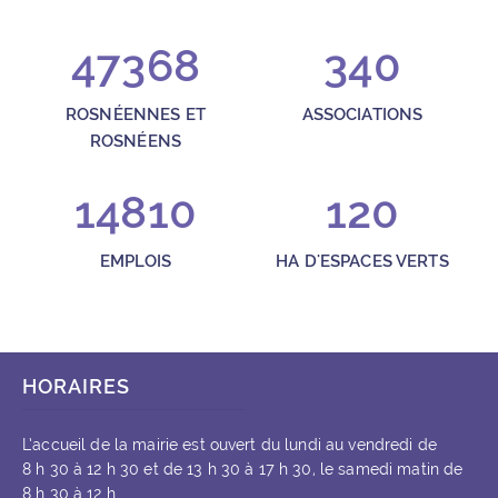
47368
340
ROSNÉENNES ET
ASSOCIATIONS
ROSNÉENS
14810
120
EMPLOIS
HA D'ESPACES VERTS
HORAIRES
L’accueil de la mairie est ouvert du lundi au vendredi de
8 h 30 à 12 h 30 et de 13 h 30 à 17 h 30, le samedi matin de
8 h 30 à 12 h.