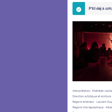
P’tit déj à 10
Interprétation : Mathilde Lecha
Direction artistique et écritu
Regard extérieur : Laurent Du
Regard chorégraphique : Alban