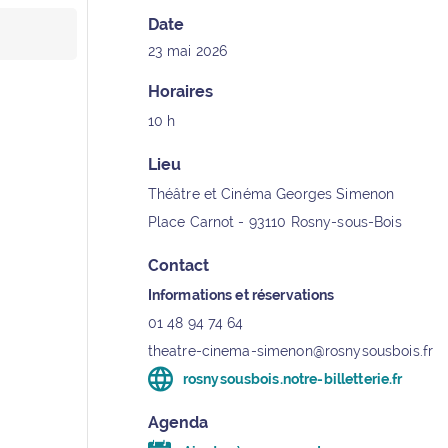
Date
23 mai 2026
Horaires
10 h
Lieu
Théâtre et Cinéma Georges Simenon
Contact
Informations et réservations
01 48 94 74 64
theatre-cinema-simenon@rosnysousbois.fr
rosnysousbois.notre-billetterie.fr
(ouvre un nouvel onglet)
Agenda