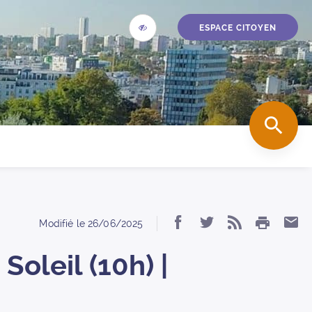
ESPACE CITOYEN
ACCESSIBILITÉ
accueil
REC
IMPRIM
Partager « Souffle 
Partager « Souf
S’abonner
Par
Modifié le
26/06/2025
Soleil (10h) |