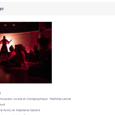
h30
t
re musicale, vocale et chorégraphique : Mathilde Lechat
pont
e Aubry et Stéphanie Gaillard