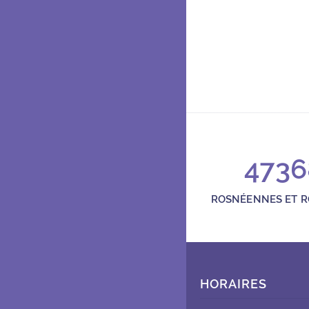
Théâtre et ciném
Place Carnot 93110 Rosny
Place Carnot
01 48 94 74 64
espace.simenon@rosnysou
4736
Ouvert du mardi au vendred
ROSNÉENNES ET 
HORAIRES