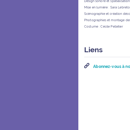
Design sonore et spatialisatio
Mise en lumière : Sara Lebret
Scénographie et création déc
Photographies et montage des 
Costume : Cécile Pelletier
Liens
Abonnez-vous à not
Points d’intérê
FERMER