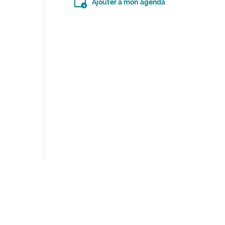
Ajouter à mon agenda
Télécharger le fichier .ics (moins d’un kilo-oc