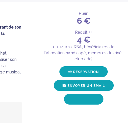
Plein
6 €
Détails de l’événement
brant de son
Réduit ++
 la
4 €
( 0-14 ans, RSA, bénéficiaires de
l'allocation handicapé, membres du ciné-
chat.
club ado)
liser son
i sa
gage musical
RESERVATION
POUR L'ÉVÉNEME
ENVOYER UN EMAIL
POUR L'ÉVÉN
POUR L'ÉVÉNEMENT
APPELER
r