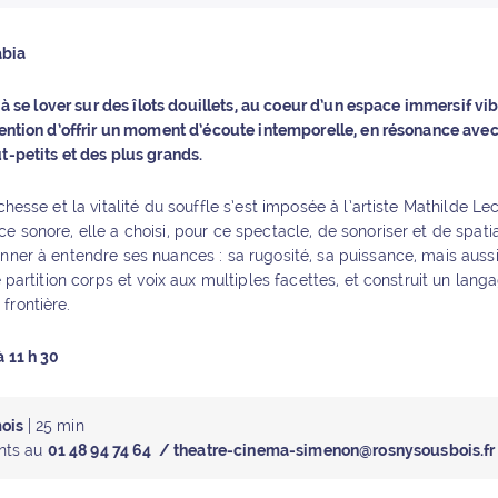
abia
c à se lover sur des îlots douillets, au coeur d’un espace immersif vi
ntention d’offrir un moment d’écoute intemporelle, en résonance avec
t-petits et des plus grands.
ichesse et la vitalité du souffle s’est imposée à l’artiste Mathilde Le
e sonore, elle a choisi, pour ce spectacle, de sonoriser et de spatia
onner à entendre ses nuances : sa rugosité, sa puissance, mais auss
ne partition corps et voix aux multiples facettes, et construit un lan
frontière.
à 11 h 30
mois
| 25 min
nts au
01 48 94 74 64 / theatre-cinema-simenon@rosnysousbois.f