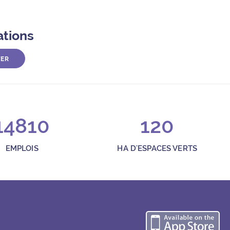
ations
TER
14810
120
EMPLOIS
HA D'ESPACES VERTS
Té