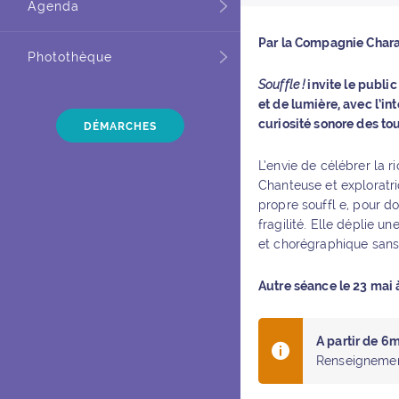
Agenda
Par la Compagnie Char
Photothèque
Souffle !
invite le publi
et de lumière, avec l’i
curiosité sonore des tou
DÉMARCHES
L’envie de célébrer la r
Chanteuse et exploratric
propre souffl e, pour d
fragilité. Elle déplie u
et chorégraphique sans 
Autre séance le 23 mai 
A partir de 6
Renseigneme