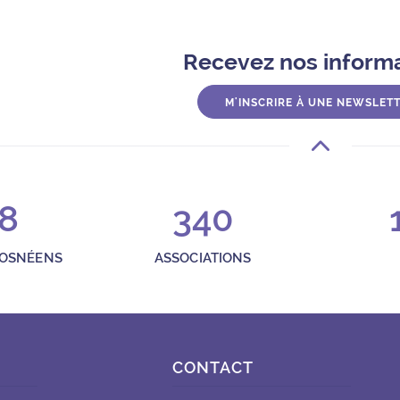
a Georges Simenon
Recevez nos inform
-sous-Bois
M'INSCRIRE À UNE NEWSLET
sbois.fr
8
340
i de 9h30 à 12h30 et de 14h à 18h et le samedi de 14h à 18h.
ROSNÉENS
ASSOCIATIONS
CONTACT