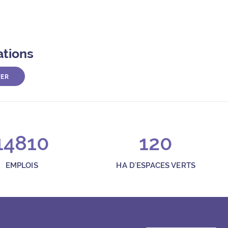
ations
TER
14810
120
EMPLOIS
HA D'ESPACES VERTS