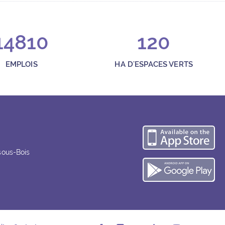
14810
120
EMPLOIS
HA D'ESPACES VERTS
Té
sous-Bois
Té