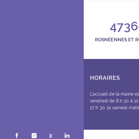
4736
ROSNÉENNES ET 
HORAIRES
L’accueil de la mairie e
vendredi de 8 h 30 à 12
17 h 30, le samedi matin
Rosny-sous-Bois sur Facebook (ouvre une nouvel
Rosny-sous-Bois sur Instagram (ouvre une
X
Rosny-sous-Bois sur LinkedI