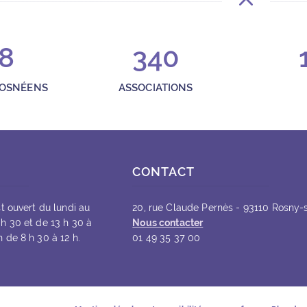
8
340
ROSNÉENS
ASSOCIATIONS
CONTACT
st ouvert du lundi au
20, rue Claude Pernès - 93110 Rosny-
 h 30 et de 13 h 30 à
Nous contacter
 de 8 h 30 à 12 h.
01 49 35 37 00
le fenêtre)
 nouvelle fenêtre)
n (ouvre une nouvelle fenêtre)