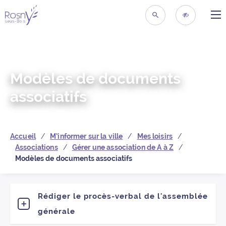
ME
Retour à la page d’acc
RECHERCHER
ACCESSIBIL
Modèles de documents
associatifs
Accueil
M’informer sur la ville
Mes loisirs
Associations
Gérer une association de A à Z
Modèles de documents associatifs
Rédiger le procès-verbal de l'assemblée
générale