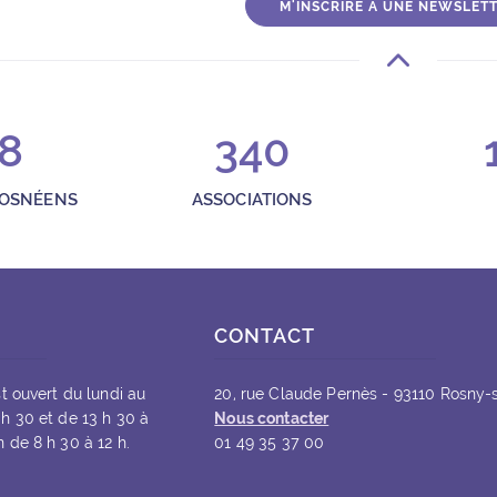
M'INSCRIRE À UNE NEWSLET
8
340
ROSNÉENS
ASSOCIATIONS
CONTACT
st ouvert du lundi au
20, rue Claude Pernès - 93110 Rosny-
 h 30 et de 13 h 30 à
Nous contacter
 de 8 h 30 à 12 h.
01 49 35 37 00