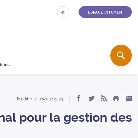
ESPACE CITOYEN
ACCESSIBILITÉ
accueil
REC
blics
IMPRIM
Partager « Le pla
Partager « Le
S’abonner 
Par
Modifié le
06/07/2023
l pour la gestion des