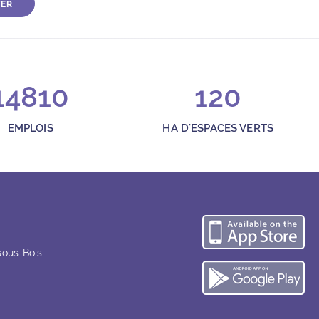
TER
14810
120
EMPLOIS
HA D'ESPACES VERTS
Té
sous-Bois
Té