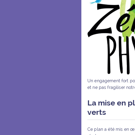
Un engagement fort pou
et ne pas fragiliser not
La mise en p
verts
Ce plan a été mis en œu