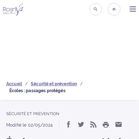
ME
Retour à la page d’acc
RECHERCHER
ACCESSIBIL
Accueil
Sécurité et prévention
Écoles : passages protégés
SÉCURITÉ ET PRÉVENTION
IMPRIMER
Partager « Écoles : p
Partager « Écoles
S’abonner au 
Partage
Modifié le
02/05/2024