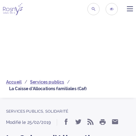
ME
Retour à la page d’acc
RECHERCHER
ACCESSIBIL
Accueil
Services publics
La Caisse d’Allocations familiales (Caf)
SERVICES PUBLICS
,
SOLIDARITÉ
IMPRIMER
Partager « La Caisse d
Partager « La Cais
S’abonner au f
Partage
Modifié le
25/02/2019