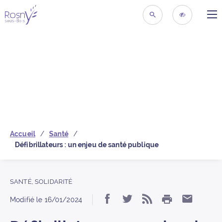
ME
Retour à la page d’acc
RECHERCHER
ACCESSIBIL
Accueil
Santé
Défibrillateurs : un enjeu de santé publique
SANTÉ
,
SOLIDARITÉ
IMPRIMER
Partager « Défibrillat
Partager « Défibri
S’abonner au f
Partage
Modifié le
16/01/2024