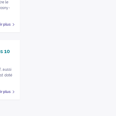
tre le
Rosny-
ir plus
 ! » sur Facebook
sque ! » sur Facebook
s 10
, aussi
st doté
ir plus