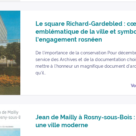
Partager « Le square Richard-Gardebled : cœur emblématique de l
Partager « Le square Richard-Gardebled : cœur emblématique 
Le square Richard-Gardebled : c
emblématique de la ville et symb
l’engagement rosnéen
De l’importance de la conservation Pour décembr
service des Archives et de la documentation choi
mettre à l’honneur un magnifique document d’ar
qu’il…
Vo
Partager « Jean de Mailly à Rosny-sous-Bois : bâtir une ville mod
Partager « Jean de Mailly à Rosny-sous-Bois : bâtir une ville 
Jean de Mailly à Rosny-sous-Bois :
une ville moderne