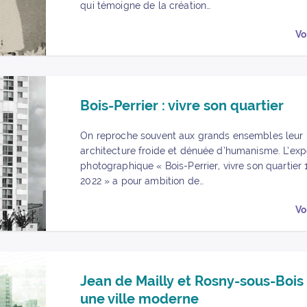
qui témoigne de la création…
Vo
Partager « Bois-Perrier : vivre son quartier » sur Facebook
Partager « Bois-Perrier : vivre son quartier » sur Facebook
Bois-Perrier : vivre son quartier
On reproche souvent aux grands ensembles leur
architecture froide et dénuée d’humanisme. L’exp
photographique « Bois-Perrier, vivre son quartier
2022 » a pour ambition de…
Vo
Partager « Jean de Mailly et Rosny-sous-Bois : bâtir une ville mo
Partager « Jean de Mailly et Rosny-sous-Bois : bâtir une ville
Jean de Mailly et Rosny-sous-Bois :
une ville moderne