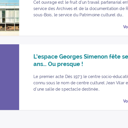
Cet ouvrage est le fruit d’un travail partenarial en
service des Archives et de la documentation de 
sous-Bois, le service du Patrimoine culturel du…
Vo
Partager « L’espace Georges Simenon fête ses 10 ans… Ou presque
Partager « L’espace Georges Simenon fête ses 10 ans… Ou pre
L’espace Georges Simenon fête se
ans… Ou presque !
Le premier acte Dès 1973 le centre socio-éducatif
connu sous le nom de centre culturel Jean Vilar e
d’une salle de spectacle destinée…
Vo
es publications
ant