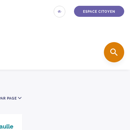
ESPACE CITOYEN
ACCESSIBILITÉ
accueil
REC
mbre d’éléments par page
PAR PAGE
ook
aulle