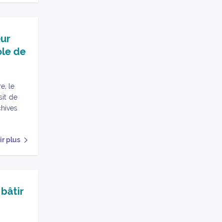
a ville et symbole de l’engagement rosnéen » sur Facebook
de la ville et symbole de l’engagement rosnéen » sur Facebook
œur
ole de
e, le
sit de
chives
ir plus
erne » sur Facebook
moderne » sur Facebook
 bâtir