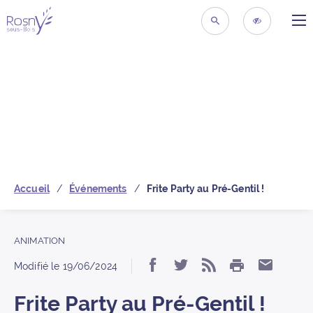
ME
Retour à la page d’acc
RECHERCHER
ACCESSIBIL
Accueil
Événements
Frite Party au Pré-Gentil !
ANIMATION
IMPRIMER
Partager « Frite Party
Partager « Frite P
S’abonner au 
Partage
Modifié le
19/06/2024
Frite Party au Pré-Gentil !