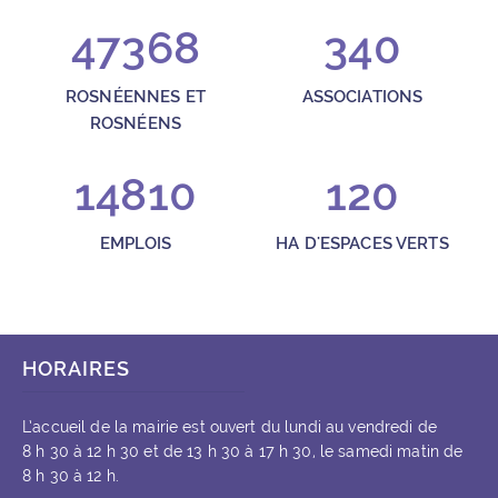
47368
340
ROSNÉENNES ET
ASSOCIATIONS
ROSNÉENS
14810
120
EMPLOIS
HA D'ESPACES VERTS
HORAIRES
L’accueil de la mairie est ouvert du lundi au vendredi de
8 h 30 à 12 h 30 et de 13 h 30 à 17 h 30, le samedi matin de
8 h 30 à 12 h.