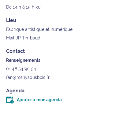
De 14 h à 15 h 30
Lieu
Fabrique artistique et numérique
Mail JP Timbaud
Contact
Renseignements
01 48 54 90 54
fan@rosnysousbois.fr
Agenda
Ajouter à mon agenda
Télécharger le fichier .ics (moins d’un kilo-octet)