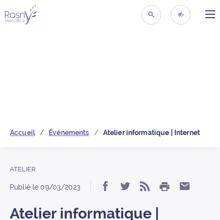
ME
Retour à la page d’acc
RECHERCHER
ACCESSIBIL
Accueil
Événements
Atelier informatique | Internet
ATELIER
IMPRIMER
Partager « Atelier inf
Partager « Atelier
S’abonner au 
Partage
Publié le
09/03/2023
Atelier informatique |