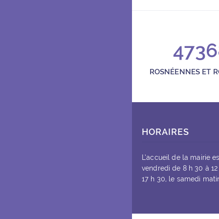
Centre Jean Vilar
20, mail Jean-Pierre Timb
01 49 35 38 77
4736
bibliotheque@rosnysousbo
Ouvert le mardi de 14h à 20
ROSNÉENNES ET 
Médiathèque Marg
Rue des Sycomores 93110
HORAIRES
1 ter, rue des Sycomores
L’accueil de la mairie e
vendredi de 8 h 30 à 12
01 48 55 92 14
17 h 30, le samedi matin
Ouvert le mercredi et le s
Conservatoire Fra