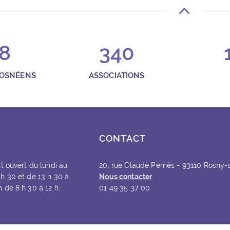
aud
8
340
is.fr
h, le mercredi de 10h à 18h, le jeudi de 15h à 18h, le vendredi de 1
ROSNÉENS
ASSOCIATIONS
uerite Yourcenar
 Rosny-sous-Bois
CONTACT
st ouvert du lundi au
20, rue Claude Pernès - 93110 Rosny-
 h 30 et de 13 h 30 à
Nous contacter
 de 8 h 30 à 12 h.
01 49 35 37 00
amedi de 10h à 12h et de 14h à 17h.
ncis Poulenc