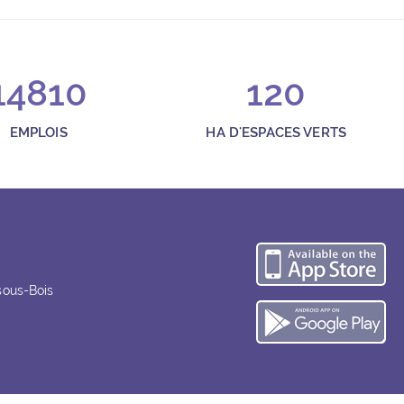
14810
120
4h à 18h et le samedi de 10h à 17h.
EMPLOIS
HA D'ESPACES VERTS
Té
sous-Bois
Té