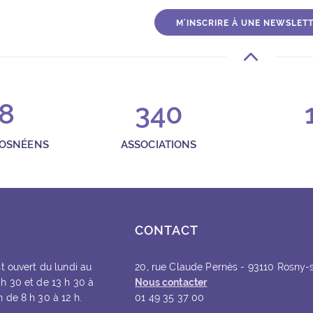
10 Rosny-sous-Bois
M'INSCRIRE À UNE NEWSLET
 Résistance
8
340
18h et, pour les groupes, sur rendez-vous.
ROSNÉENS
ASSOCIATIONS
CONTACT
3 €
st ouvert du lundi au
20, rue Claude Pernès - 93110 Rosny-
 h 30 et de 13 h 30 à
Nous contacter
 de 8 h 30 à 12 h.
01 49 35 37 00