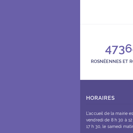
Rue Marie Betremieux 931
1, place des Martyrs de la
01 41 60 44 74
contact@rosny-rail.fr
4736
rosny-rail.fr
Ouvert le samedi de 14h à 
ROSNÉENNES ET 
Tarifs :
adultes : 5 €
HORAIRES
étudiants-groupes : 
enfants : gratuit
L’accueil de la mairie e
vendredi de 8 h 30 à 12
17 h 30, le samedi matin