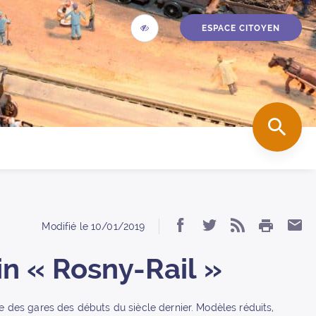
ESPACE CITOYEN
ACCESSIBILITÉ
accueil
REC
IMPRIM
Partager « En voit
Partager « En 
S’abonner 
Par
Modifié le
10/01/2019
in « Rosny-Rail »
e des gares des débuts du siècle dernier. Modèles réduits,