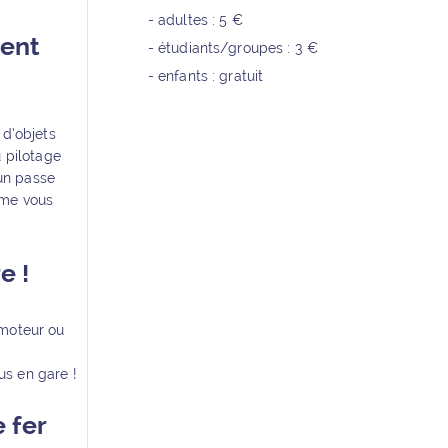
- adultes : 5 €
ment
- étudiants/groupes : 3 €
- enfants : gratuit
 d’objets
u pilotage
 un passe
ême vous
e !
 moteur ou
us en gare !
e fer