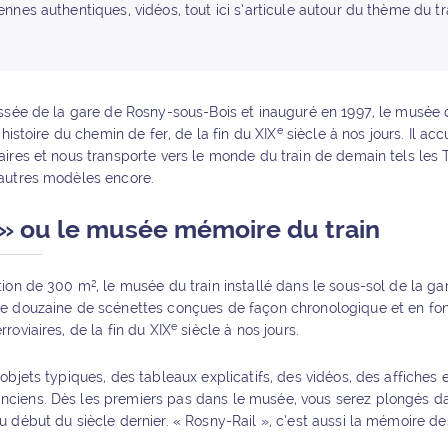
nnes authentiques, vidéos, tout ici s’articule autour du thème du tr
ssée de la gare de Rosny-sous-Bois et inauguré en 1997, le musée d
e
’histoire du chemin de fer, de la fin du XIX
siècle à nos jours. Il acc
ires et nous transporte vers le monde du train de demain tels les 
autres modèles encore.
 » ou le musée mémoire du train
ion de 300 m², le musée du train installé dans le sous-sol de la ga
e douzaine de scénettes conçues de façon chronologique et en fon
e
oviaires, de la fin du XIX
siècle à nos jours.
objets typiques, des tableaux explicatifs, des vidéos, des affiches 
iens. Dès les premiers pas dans le musée, vous serez plongés d
 début du siècle dernier. « Rosny-Rail », c’est aussi la mémoire de