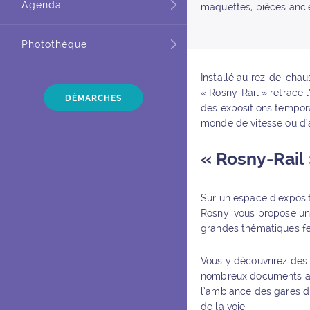
Agenda
maquettes, pièces ancie
Photothèque
Installé au rez-de-chau
« Rosny-Rail » retrace l
DÉMARCHES
des expositions tempora
monde de vitesse ou d’
« Rosny-Rail
Sur un espace d’exposit
Rosny, vous propose un
grandes thématiques ferr
Vous y découvrirez des 
nombreux documents anc
l’ambiance des gares du
de la voie.