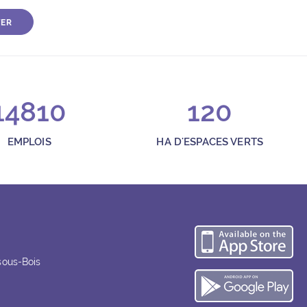
TER
14810
120
EMPLOIS
HA D'ESPACES VERTS
Té
sous-Bois
Té