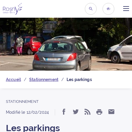
ME
Retour à la page d’acc
RECHERCHER
ACCESSIBIL
Accueil
Stationnement
Les parkings
STATIONNEMENT
IMPRIMER
Partager « Les parkin
Partager « Les pa
S’abonner au f
Partage
Modifié le
12/02/2024
Les parkings