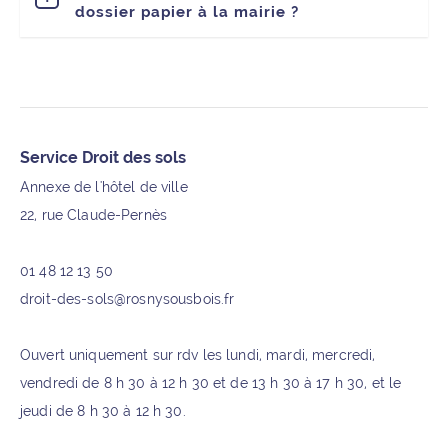
dossier papier à la mairie ?
Informations supplémentaires
Service Droit des sols
Annexe de l'hôtel de ville
22, rue Claude-Pernès
01 48 12 13 50
droit-des-sols@rosnysousbois.fr
Ouvert uniquement sur rdv les lundi, mardi, mercredi,
vendredi de 8 h 30 à 12 h 30 et de 13 h 30 à 17 h 30, et le
jeudi de 8 h 30 à 12 h 30.