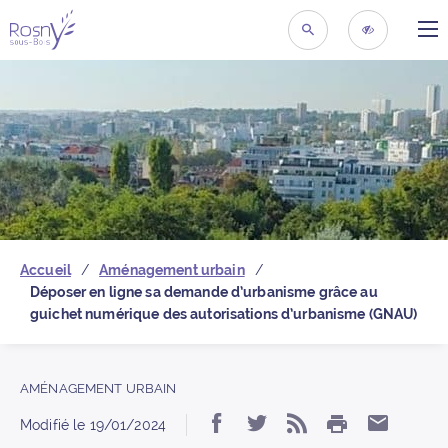
ME
Retour à la page d’acc
RECHERCHER
ACCESSIBIL
Accueil
Aménagement urbain
Déposer en ligne sa demande d’urbanisme grâce au
guichet numérique des autorisations d’urbanisme (GNAU)
AMÉNAGEMENT URBAIN
IMPRIMER
Partager « Déposer en
Partager « Dépose
S’abonner au f
Partage
Modifié le
19/01/2024