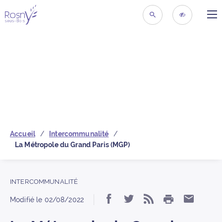
ME
Retour à la page d’acc
RECHERCHER
ACCESSIBIL
Accueil
Intercommunalité
La Métropole du Grand Paris (MGP)
INTERCOMMUNALITÉ
IMPRIMER
Partager « La Métropo
Partager « La Mét
S’abonner au 
Partage
Modifié le
02/08/2022