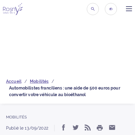
ME
Retour à la page d’acc
RECHERCHER
ACCESSIBIL
Accueil
Mobilités
Automobilistes franciliens : une aide de 500 euros pour
convertir votre véhicule au bioéthanol
MOBILITÉS
IMPRIMER
Partager « Automobilist
Partager « Automobi
S’abonner au f
Partager
Publié le
13/09/2022