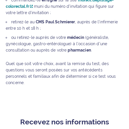
commandez-le
en ligne
sur le site
monkit.depistage-
colorectal.fr
muni du numéro d’invitation qui figure sur
votre lettre d’invitation ;
retirez-le au
CMS Paul Schmierer
, auprès de l’infirmerie
entre 10 h et 18 h ;
ou retirez-le auprès de votre
médecin
(généraliste,
gynécologue, gastro-entérologue) à l’occasion d’une
consultation ou auprès de votre
pharmacien
.
Quel que soit votre choix, avant la remise du test, des
questions vous seront posées sur vos antécédents
personnels et familiaux afin de déterminer si ce test vous
concerne.
Recevez nos informations