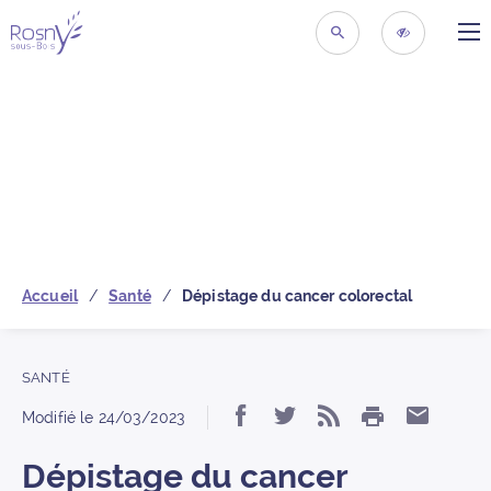
ME
Retour à la page d’acc
RECHERCHER
ACCESSIBIL
Accueil
Santé
Dépistage du cancer colorectal
SANTÉ
IMPRIMER
Partager « Dépistage 
Partager « Dépist
S’abonner au 
Partage
Modifié le
24/03/2023
Dépistage du cancer